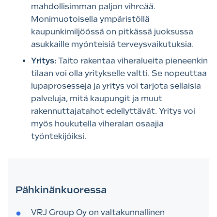
mahdollisimman paljon vihreää.
Monimuotoisella ympäristöllä
kaupunkimiljöössä on pitkässä juoksussa
asukkaille myönteisiä terveysvaikutuksia.
Yritys:
Taito rakentaa viheralueita pieneenkin
tilaan voi olla yritykselle valtti. Se nopeuttaa
lupaprosesseja ja yritys voi tarjota sellaisia
palveluja, mitä kaupungit ja muut
rakennuttajatahot edellyttävät. Yritys voi
myös houkutella viheralan osaajia
työntekijöiksi.
Pähkinänkuoressa
VRJ Group Oy on valtakunnallinen