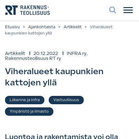
Siirry
suoraan
sisältöön.
Etusivu
>
Ajankohtaista
>
Artikkelit
>
Viheralueet
kaupunkien kattojen yllä
Artikkelit
20.12.2022
INFRA ry
,
Rakennusteollisuus RT ry
Viheralueet kaupunkien
kattojen yllä
Asiasanat
Liikenne ja infra
Vastuullisuus
,
,
Ympäristö ja ilmasto
Luontoa ja rakentamista voi olla