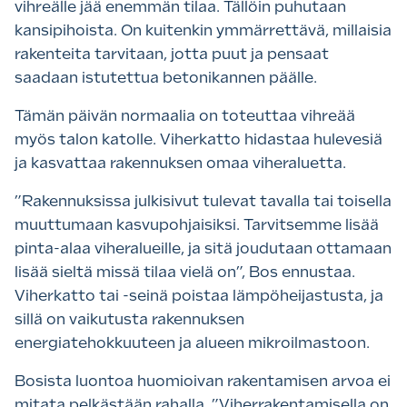
vihreälle jää enemmän tilaa. Tällöin puhutaan
kansipihoista. On kuitenkin ymmärrettävä, millaisia
rakenteita tarvitaan, jotta puut ja pensaat
saadaan istutettua betonikannen päälle.
Tämän päivän normaalia on toteuttaa vihreää
myös talon katolle. Viherkatto hidastaa hulevesiä
ja kasvattaa rakennuksen omaa viheraluetta.
”Rakennuksissa julkisivut tulevat tavalla tai toisella
muuttumaan kasvupohjaisiksi. Tarvitsemme lisää
pinta-alaa viheralueille, ja sitä joudutaan ottamaan
lisää sieltä missä tilaa vielä on”, Bos ennustaa.
Viherkatto tai -seinä poistaa lämpöheijastusta, ja
sillä on vaikutusta rakennuksen
energiatehokkuuteen ja alueen mikroilmastoon.
Bosista luontoa huomioivan rakentamisen arvoa ei
mitata pelkästään rahalla. ”Viherrakentamisella on