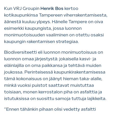
Kun VRJ Groupin
Henrik Bos
kertoo
kotikaupunkinsa Tampereen viherrakentamisesta,
äänestä kuuluu ylpeys. Hänelle Tampere on oiva
esimerkki kaupungista, jossa luonnon
monimuotoisuuden vaaliminen on otettu osaksi
kaupungin rakentamisen strategiaa.
Biodiversiteetti eli luonnon monimuotoisuus on
luonnon omaa järjestystä: jokaisella kasvi- ja
eläinlajilla on oma paikkansa ja tehtävä muiden
joukossa. Perinteisessä kaupunkirakentamisessa
tämä kokonaisuus on jäänyt hieman taka-alalle,
minkä vuoksi puistot saattavat muistuttaa
toisiaan, monen kerrostalon piha on asfalttia ja
istutuksissa on suosittu samoja tuttuja lajikkeita.
”Ennen tähänkin pihaan olisi vedetty asfaltti