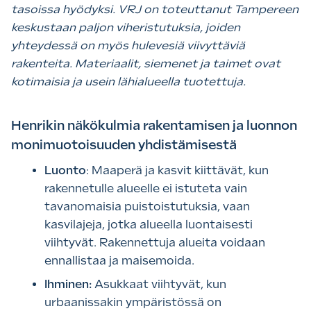
tasoissa hyödyksi. VRJ on toteuttanut Tampereen
keskustaan paljon viheristutuksia, joiden
yhteydessä on myös hulevesiä viivyttäviä
rakenteita. Materiaalit, siemenet ja taimet ovat
kotimaisia ja usein lähialueella tuotettuja.
Henrikin näkökulmia rakentamisen ja luonnon
monimuotoisuuden yhdistämisestä
Luonto
: Maaperä ja kasvit kiittävät, kun
rakennetulle alueelle ei istuteta vain
tavanomaisia puistoistutuksia, vaan
kasvilajeja, jotka alueella luontaisesti
viihtyvät. Rakennettuja alueita voidaan
ennallistaa ja maisemoida.
Ihminen:
Asukkaat viihtyvät, kun
urbaanissakin ympäristössä on