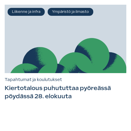
Liikenne ja infra
Ympäristö ja ilmasto
Tapahtumat ja koulutukset
Kiertotalous puhututtaa pyöreässä
pöydässä 28. elokuuta