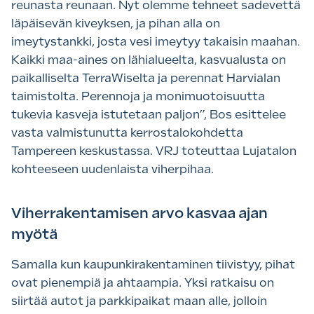
reunasta reunaan. Nyt olemme tehneet sadevettä
läpäisevän kiveyksen, ja pihan alla on
imeytystankki, josta vesi imeytyy takaisin maahan.
Kaikki maa-aines on lähialueelta, kasvualusta on
paikalliselta TerraWiselta ja perennat Harvialan
taimistolta. Perennoja ja monimuotoisuutta
tukevia kasveja istutetaan paljon”, Bos esittelee
vasta valmistunutta kerrostalokohdetta
Tampereen keskustassa. VRJ toteuttaa Lujatalon
kohteeseen uudenlaista viherpihaa.
Viherrakentamisen arvo kasvaa ajan
myötä
Samalla kun kaupunkirakentaminen tiivistyy, pihat
ovat pienempiä ja ahtaampia. Yksi ratkaisu on
siirtää autot ja parkkipaikat maan alle, jolloin