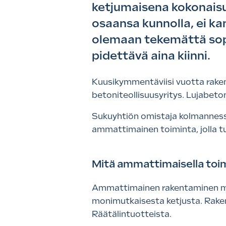
ketjumaisena kokonaisuu
osaansa kunnolla, ei ka
olemaan tekemättä sopi
pidettävä aina kiinni.
Kuusikymmentäviisi vuotta raken
betoniteollisuusyritys. Lujabeto
Sukuyhtiön omistaja kolmannessa
ammattimainen toiminta, jolla tu
Mitä ammattimaisella toim
Ammattimainen rakentaminen mu
monimutkaisesta ketjusta. Rakent
Räätälintuotteista.