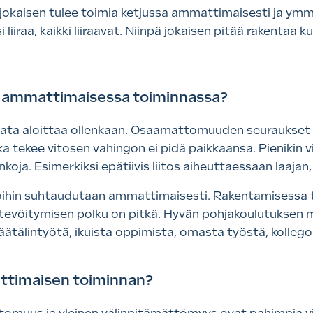
okaisen tulee toimia ketjussa ammattimaisesti ja ym
iiraa, kaikki liiraavat. Niinpä jokaisen pitää rakentaa kui
tä ammattimaisessa toiminnassa?
annata aloittaa ollenkaan. Osaamattomuuden seuraukset 
 tekee vitosen vahingon ei pidä paikkaansa. Pienikin vi
nkoja. Esimerkiksi epätiivis liitos aiheuttaessaan laaja
ioihin suhtaudutaan ammattimaisesti. Rakentamisessa 
evöitymisen polku on pitkä. Hyvän pohjakoulutuksen m
ätälintyötä, ikuista oppimista, omasta työstä, kollegoil
ttimaisen toiminnan?