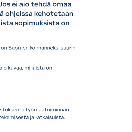
 Jos ei aio tehdä omaa
sä ohjeissa kehotetaan
uista sopimuksista on
ni on Suomen kolmanneksi suurin
lo kuvaa, millaista on
stuksen ja työmaatoiminnan
ekemisestä ja ratkaisuista.