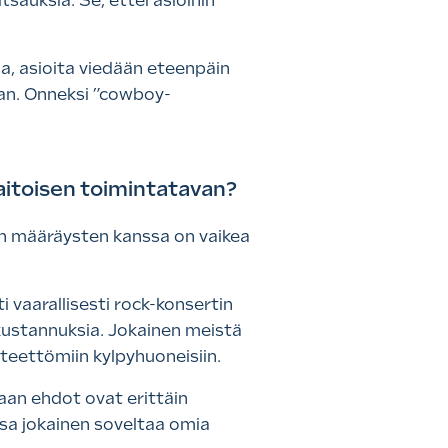
auksia. Se, ettei asioihin
sa, asioita viedään eteenpäin
an. Onneksi ”cowboy-
itoisen toimintatavan?
ten määräysten kanssa on vaikea
 vaarallisesti rock-konsertin
säkustannuksia. Jokainen meistä
steettömiin kylpyhuoneisiin.
aan ehdot ovat erittäin
ossa jokainen soveltaa omia