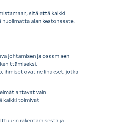
mistamaan, sitä että kaikki
tä huolimatta alan kestohaaste.
kuva johtamisen ja osaamisen
 kehittämiseksi.
, ihmiset ovat ne lihakset, jotka
telmät antavat vain
ä kaikki toimivat
lttuurin rakentamisesta ja