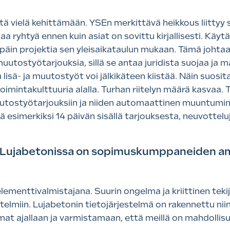
 vielä kehittämään. YSEn merkittävä heikkous liittyy sii
 ryhtyä ennen kuin asiat on sovittu kirjallisesti. Kä
äin projektia sen yleisaikataulun mukaan. Tämä johtaa si
uutostyötarjouksia, sillä se antaa juridista suojaa ja m
 lisä- ja muutostyöt voi jälkikäteen kiistää. Näin suos
intakulttuuria alalla. Turhan riitelyn määrä kasvaa. T
tostyötarjouksiin ja niiden automaattinen muuntumin
tä esimerkiksi 14 päivän sisällä tarjouksesta, neuvottelu
ja Lujabetonissa on sopimuskumppaneiden 
lementtivalmistajana. Suurin ongelma ja kriittinen tek
nitelmiin. Lujabetonin tietojärjestelmä on rakennettu n
t ajallaan ja varmistamaan, että meillä on mahdollisu