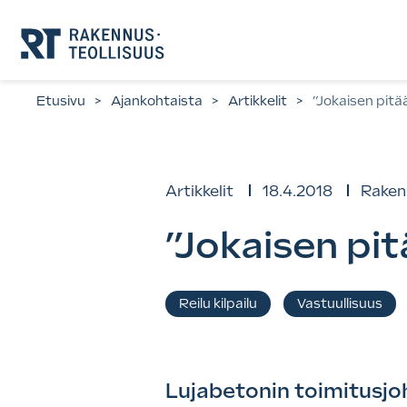
Siirry
suoraan
sisältöön.
Etusivu
>
Ajankohtaista
>
Artikkelit
>
”Jokaisen pitä
Artikkelit
18.4.2018
Raken
”Jokaisen pit
Asiasanat
Reilu kilpailu
Vastuullisuus
,
Lujabetonin toimitusjo