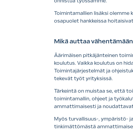
onnistua työssämme.
Toimintamallien lisäksi olemme k
osapuolet hankkeissa hoitaisiva
Mikä auttaa vähentämää
Äärimäisen pitkäjänteinen toimi
koulutus. Vaikka koulutus on hida
Toimintajärjestelmät ja ohjeistuk
tekevät työt yrityksissä.
Tärkeintä on muistaa se, että to
toimintamallin, ohjeet ja työkalut
ammattimaisesti ja noudattavat 
Myös turvallisuus-, ympäristö- 
tinkimättömästä ammattimaisest