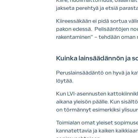
Kiire, huolimattomuus, osaamatt
jakseta perehtyä ja etsiä paras
Kiireessäkään ei pidä sortua väl
pakon edessä. Pelisääntöjen no
rakentaminen” – tehdään oman m
Kuinka lainsäädännön ja 
Peruslainsäädäntö on hyvä ja kat
löytää.
Kun LVI-asennusten kattokiinnikk
aikana yleisön päälle. Kun sisält
on törmännyt esimerkiksi ylisuur
Toimialan omat yleiset sopimuse
kannatettavia ja kaiken kaikkiaan