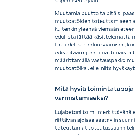
sopimusehtojaan.
Muutamia puutteita pitäisi päästä
muutostöiden toteuttamiseen saa
kuitenkin yleensä viemään eteenp
edullista jättää käsittelemättä m
taloudellisen edun saamisen, kun
edistetään epäammattimaista toim
määrittämällä vastauspakko muu
muutostöiksi, ellei niitä hyväksy
Mitä hyviä toimintatapo
varmistamiseksi?
Lujabetoni toimii merkittävänä e
riittävän ajoissa saataviin suun
toteuttamat toteutussuunnitelma