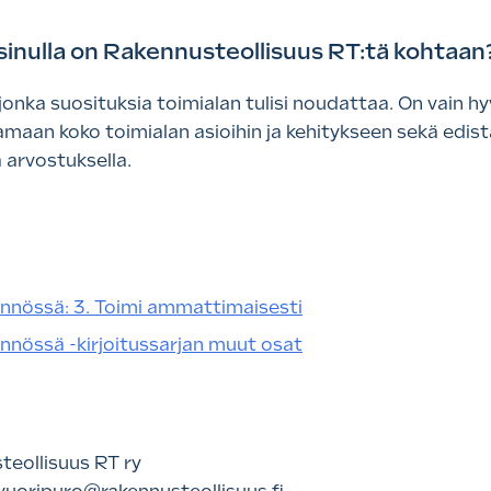
a sinulla on Rakennusteollisuus RT:tä kohtaa
jonka suosituksia toimialan tulisi noudattaa. On vain hyv
tamaan koko toimialan asioihin ja kehitykseen sekä edi
 arvostuksella.
ännössä: 3. Toimi ammattimaisesti
nnössä -kirjoitussarjan muut osat
teollisuus RT ry