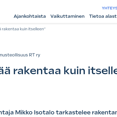
YHTEY
Ajankohtaista
Vaikuttaminen
Tietoa alas
ä rakentaa kuin itselleen”
nusteollisuus RT ry
ää rakentaa kuin itsell
htaja Mikko Isotalo tarkastelee raken