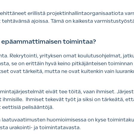
ehittäneet erillistä projektinhallintaorganisaatiota var
t tehtävänsä ajoissa. Tämä on kaikesta varmistustyös
n epäammattimaisen toimintaa?
nta. Rekrytointi, yrityksen omat koulutusohjelmat, jat
sta, se on erittäin hyvä keino pitkäjänteisen toiminnan
set ovat tärkeitä, mutta ne ovat kuitenkin vain luuranko
imintajärjestelmät eivät tee töitä, vaan ihmiset. Järjes
 ihmisille. Ihmiset tekevät työt ja siksi on tärkeätä, ett
eettisiä pelisääntöjä.
ja laatuvaatimusten huomioimisessa on kyse toimintaku
a urakointi- ja toimintatavasta.