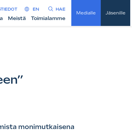
STIEDOT
EN
HAE
Medialle
Jäsenille
ta
Meistä
Toimialamme
een”
tamista monimutkaisena