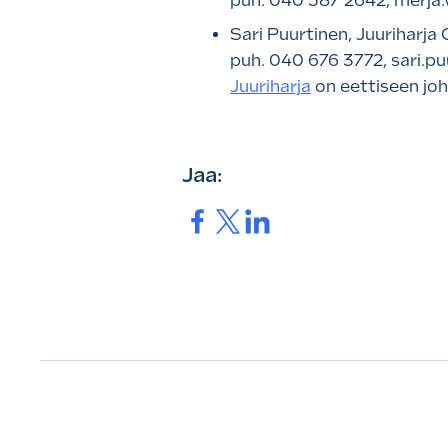
puh. 040 587 2642, merja.
Sari Puurtinen, Juuriharja
puh. 040 676 3772, sari.pu
Juuriharja
on eettiseen jo
Jaa:
Jaa.
Jaa.
Jaa.