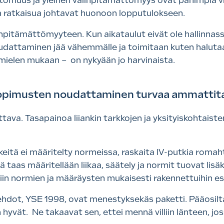
omuus ja yleinen välinpitämättömyys ovat pahimpia vits
ta ratkaisua johtavat huonoon lopputulokseen.
inpitämättömyyteen. Kun aikataulut eivät ole hallinnas
udattaminen jää vähemmälle ja toimitaan kuten haluta
ielen mukaan – on nykyään jo harvinaista.
sopimusten noudattaminen turvaa ammattita
tava. Tasapainoa liiankin tarkkojen ja yksityiskohtais
eitä ei määritelty normeissa, raskaita IV-putkia romahti
öä taas määritellään liikaa, säätely ja normit tuovat li
iin normien ja määräysten mukaisesti rakennettuihin e
hdot, YSE 1998, ovat menestyksekäs paketti. Pääosilt
 hyvät. Ne takaavat sen, ettei mennä villiin länteen, j