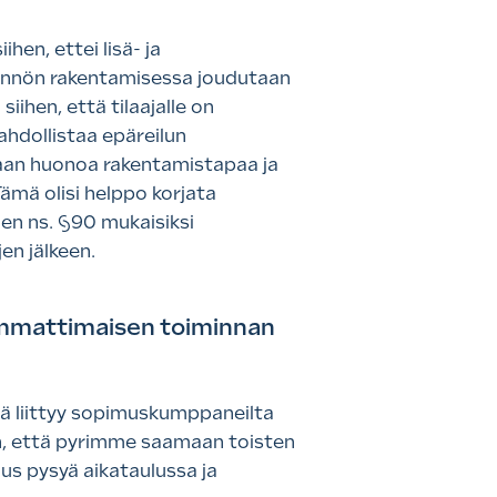
hen, ettei lisä- ja
ytännön rakentamisessa joudutaan
ihen, että tilaajalle on
ahdollistaa epäreilun
itaan huonoa rakentamistapaa ja
ämä olisi helppo korjata
en ns. §90 mukaisiksi
jen jälkeen.
ammattimaisen toiminnan
ijä liittyy sopimuskumppaneilta
iin, että pyrimme saamaan toisten
us pysyä aikataulussa ja