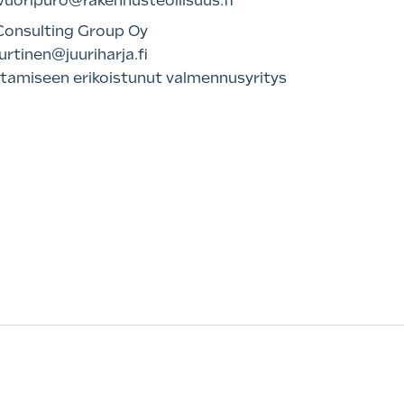
vuoripuro@rakennusteollisuus.fi
 Consulting Group Oy
urtinen@juuriharja.fi
htamiseen erikoistunut valmennusyritys