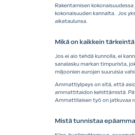
Rakentamisen kokonaisuudessa j
kokonaisuuden kannalta. Jos yksi l
aikataulunsa.
Mikä on kaikkein tärkein
Jos ei aio tehdä kunnolla, ei k
sanalasku markan timpurista, joka
miljoonien eurojen suuruisia vahi
Ammattiylpeys on sitä, että as
ammattitaidon kehittämistä. Pät
Ammattilaisen työ on jatkuvaa rä
Mistä tunnistaa epäamma