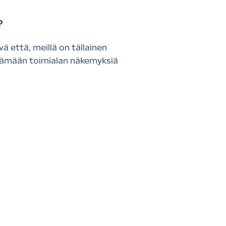
n?
ä että, meillä on tällainen
stämään toimialan näkemyksiä