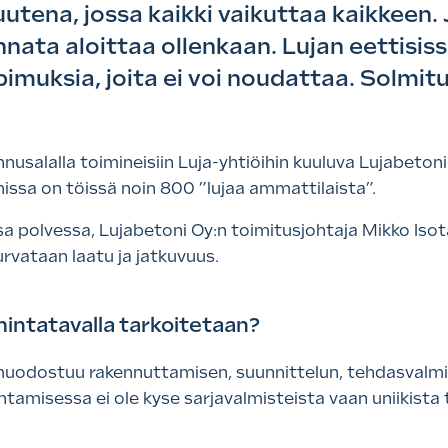
tena, jossa kaikki vaikuttaa kaikkeen.
nnata aloittaa ollenkaan. Lujan eettisis
muksia, joita ei voi noudattaa. Solmit
nusalalla toimineisiin Luja-yhtiöihin kuuluva Lujabeto
nissa on töissä noin 800 ”lujaa ammattilaista”.
 polvessa, Lujabetoni Oy:n toimitusjohtaja Mikko Isota
rvataan laatu ja jatkuvuus.
intatavalla tarkoitetaan?
odostuu rakennuttamisen, suunnittelun, tehdasvalmi
amisessa ei ole kyse sarjavalmisteista vaan uniikista t