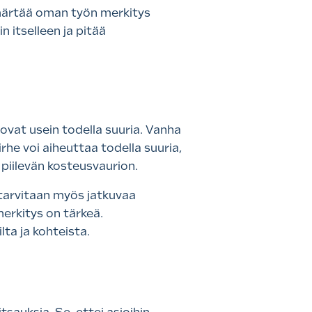
märtää oman työn merkitys
n itselleen ja pitää
ovat usein todella suuria. Vanha
rhe voi aiheuttaa todella suuria,
n, piilevän kosteusvaurion.
tarvitaan myös jatkuvaa
erkitys on tärkeä.
ta ja kohteista.