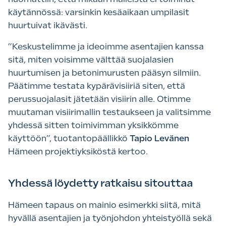
käytännössä: varsinkin kesäaikaan umpilasit
huurtuivat ikävästi.
”Keskustelimme ja ideoimme asentajien kanssa
sitä, miten voisimme välttää suojalasien
huurtumisen ja betonimurusten pääsyn silmiin.
Päätimme testata kypärävisiiriä siten, että
perussuojalasit jätetään visiirin alle. Otimme
muutaman visiirimallin testaukseen ja valitsimme
yhdessä sitten toimivimman yksikkömme
käyttöön”, tuotantopäällikkö
Tapio Levänen
Hämeen projektiyksiköstä kertoo.
Yhdessä löydetty ratkaisu sitouttaa
Hämeen tapaus on mainio esimerkki siitä, mitä
hyvällä asentajien ja työnjohdon yhteistyöllä sekä