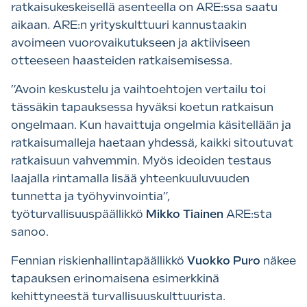
ratkaisukeskeisellä asenteella on ARE:ssa saatu
aikaan. ARE:n yrityskulttuuri kannustaakin
avoimeen vuorovaikutukseen ja aktiiviseen
otteeseen haasteiden ratkaisemisessa.
”Avoin keskustelu ja vaihtoehtojen vertailu toi
tässäkin tapauksessa hyväksi koetun ratkaisun
ongelmaan. Kun havaittuja ongelmia käsitellään ja
ratkaisumalleja haetaan yhdessä, kaikki sitoutuvat
ratkaisuun vahvemmin. Myös ideoiden testaus
laajalla rintamalla lisää yhteenkuuluvuuden
tunnetta ja työhyvinvointia”,
työturvallisuuspäällikkö
Mikko Tiainen
ARE:sta
sanoo.
Fennian riskienhallintapäällikkö
Vuokko Puro
näkee
tapauksen erinomaisena esimerkkinä
kehittyneestä turvallisuuskulttuurista.