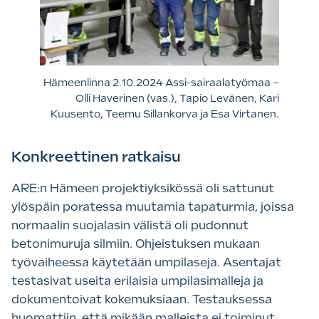
Hämeenlinna 2.10.2024 Assi-sairaalatyömaa –
Olli Haverinen (vas.), Tapio Levänen, Kari
Kuusento, Teemu Sillankorva ja Esa Virtanen.
Konkreettinen ratkaisu
ARE:n Hämeen projektiyksikössä oli sattunut
ylöspäin poratessa muutamia tapaturmia, joissa
normaalin suojalasin välistä oli pudonnut
betonimuruja silmiin. Ohjeistuksen mukaan
työvaiheessa käytetään umpilaseja. Asentajat
testasivat useita erilaisia umpilasimalleja ja
dokumentoivat kokemuksiaan. Testauksessa
huomattiin, että mikään malleista ei toiminut