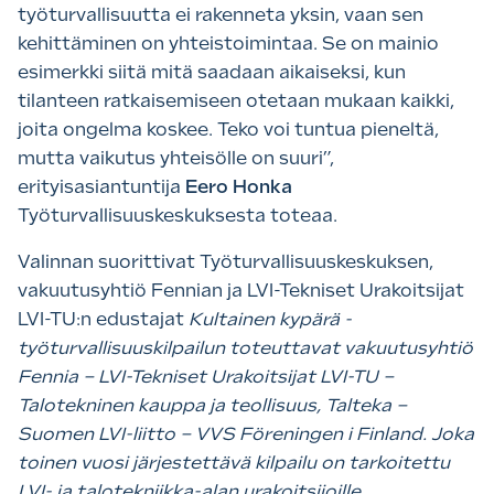
työturvallisuutta ei rakenneta yksin, vaan sen
kehittäminen on yhteistoimintaa. Se on mainio
esimerkki siitä mitä saadaan aikaiseksi, kun
tilanteen ratkaisemiseen otetaan mukaan kaikki,
joita ongelma koskee. Teko voi tuntua pieneltä,
mutta vaikutus yhteisölle on suuri”,
erityisasiantuntija
Eero Honka
Työturvallisuuskeskuksesta toteaa.
Valinnan suorittivat Työturvallisuuskeskuksen,
vakuutusyhtiö Fennian ja LVI-Tekniset Urakoitsijat
LVI-TU:n edustajat
Kultainen kypärä -
työturvallisuuskilpailun toteuttavat vakuutusyhtiö
Fennia – LVI-Tekniset Urakoitsijat LVI-TU –
Talotekninen kauppa ja teollisuus, Talteka –
Suomen LVI-liitto – VVS Föreningen i Finland. Joka
toinen vuosi järjestettävä kilpailu on tarkoitettu
LVI- ja talotekniikka-alan urakoitsijoille,