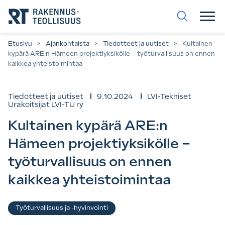
Siirry
suoraan
sisältöön.
Etusivu
>
Ajankohtaista
>
Tiedotteet ja uutiset
>
Kultainen
kypärä ARE:n Hämeen projektiyksikölle – työturvallisuus on ennen
kaikkea yhteistoimintaa
Tiedotteet ja uutiset
9.10.2024
LVI-Tekniset
Urakoitsijat LVI-TU ry
Kultainen kypärä ARE:n
Hämeen projektiyksikölle –
työturvallisuus on ennen
kaikkea yhteistoimintaa
Asiasanat
Työturvallisuus ja -hyvinvointi