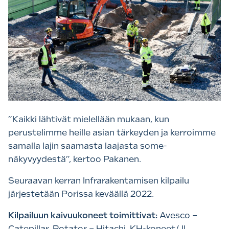
”Kaikki lähtivät mielellään mukaan, kun
perustelimme heille asian tärkeyden ja kerroimme
samalla lajin saamasta laajasta some-
näkyvyydestä”, kertoo Pakanen.
Seuraavan kerran Infrarakentamisen kilpailu
järjestetään Porissa keväällä 2022.
Kilpailuun kaivuukoneet toimittivat:
Avesco –
Catepillar, Rotator – Hitachi, KH-koneet/JL