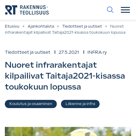
Siirry
suoraan
sisältöön.
Etusivu
>
Ajankohtaista
>
Tiedotteet ja uutiset
>
Nuoret
infrarakentajat kilpailivat Taitaja2021-kisassa toukokuun lopussa
Tiedotteet ja uutiset
27.5.2021
INFRA ry
Nuoret infrarakentajat
kilpailivat Taitaja2021-kisassa
toukokuun lopussa
Asiasanat
Koulutus ja osaaminen
Liikenne ja infra
,