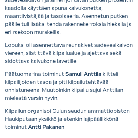
sadevesikaivon ja siihen johtavan putken prosentin
kaadolla käyttäen apuna kaivukonetta,
maantiivistäjää ja tasolaseria. Asennetun putken
päälle tuli lisäksi tehdä rakennekerroksia hiekalla ja
eri raekoon murskeilla.
Lopuksi oli asennettava reunakivet sadevesikaivon
viereen, siistittävä kilpailualue ja ajettava sekä
sidottava kaivukone lavetille.
Päätuomarina toiminut
Samuli Anttila
kiitteli
kilpailijoiden tasoa ja piti kilpailutehtävää
onnistuneena. Muutoinkin kilpailu sujui Anttilan
mielestä varsin hyvin.
Kilpailun organisoi Oulun seudun ammattiopiston
Haukiputaan yksikkö ja etenkin lajipäällikkönä
toiminut
Antti Pakanen
.