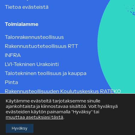
Tietoa evästeistä
Toimialamme
Talonrakennusteollisuus
Rakennustuoteteollisuus RTT
INFRA
LVI-Tekninen Urakointi
Talotekninen teollisuus ja kauppa
Pinta
Rakennusteollisuuden Koulutuskeskus RATEKO
Suomen Rakennusmedia Oy
Käytämme evästeitä tarjotaksemme sinulle
ajankohtaista ja kiinnostavaa sisältöä. Voit hyväksyä
Rakennuspooli
evästeiden käytön painamalla "Hyväksy" tai
muuttaa asetuksiasi tästä
.
Hyväksy