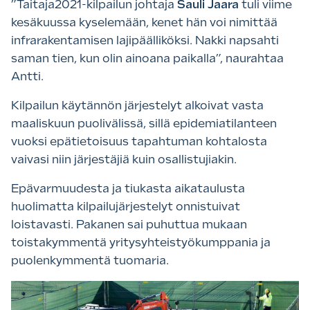
”Taitaja2021-kilpailun johtaja
Sauli Jaara
tuli viime
kesäkuussa kyselemään, kenet hän voi nimittää
infrarakentamisen lajipäälliköksi. Nakki napsahti
saman tien, kun olin ainoana paikalla”, naurahtaa
Antti.
Kilpailun käytännön järjestelyt alkoivat vasta
maaliskuun puolivälissä, sillä epidemiatilanteen
vuoksi epätietoisuus tapahtuman kohtalosta
vaivasi niin järjestäjiä kuin osallistujiakin.
Epävarmuudesta ja tiukasta aikataulusta
huolimatta kilpailujärjestelyt onnistuivat
loistavasti. Pakanen sai puhuttua mukaan
toistakymmentä yritysyhteistyökumppania ja
puolenkymmentä tuomaria.