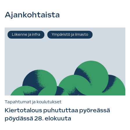
Ajankohtaista
Liikenne ja infra
Ympäristö ja ilmasto
Tapahtumat ja koulutukset
Kiertotalous puhututtaa pyöreässä
pöydässä 28. elokuuta