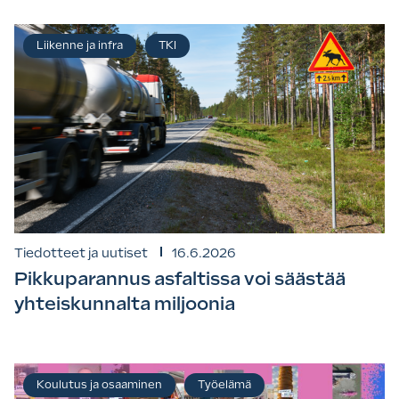
Liikenne ja infra
TKI
Tiedotteet ja uutiset
16.6.2026
Pikkuparannus asfaltissa voi säästää
yhteiskunnalta miljoonia
Koulutus ja osaaminen
Työelämä