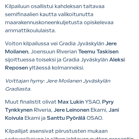
Kilpailuun osallistui kahdeksan taitavaa
semifinaalien kautta valikoitunutta
maarakennuskoneenkuljetusta opiskelevaa
ammattikoululaista.
Voiton kilpailussa vei Gradia Jyväskylän
Jere
Moilanen
, Joensuun Riverian
Teemu Taskisen
sijoittuessa toiseksi ja Gradia Jyväskylän
Aleksi
Reposen
yltäessä kolmanneksi.
Voittajan hymy: Jere Moilanen Jyväskylän
Gradiasta.
Muut finalistit olivat
Max Lukin
YSAO,
Pyry
Tynkkynen
Riveria,
Jere Leinonen
Ekami,
Jani
Koivula
Ekami ja
Santtu Pyörälä
OSAO.
Kilpailijat asensivat piirustusten mukaan