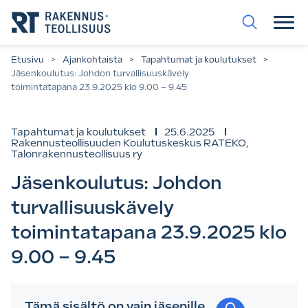
Siirry
suoraan
sisältöön.
Etusivu
>
Ajankohtaista
>
Tapahtumat ja koulutukset
>
Jäsenkoulutus: Johdon turvallisuuskävely
toimintatapana 23.9.2025 klo 9.00 – 9.45
Tapahtumat ja koulutukset
25.6.2025
Rakennusteollisuuden Koulutuskeskus RATEKO
,
Talonrakennusteollisuus ry
Jäsenkoulutus: Johdon
turvallisuuskävely
toimintatapana 23.9.2025 klo
9.00 – 9.45
Tämä sisältö on vain jäsenille