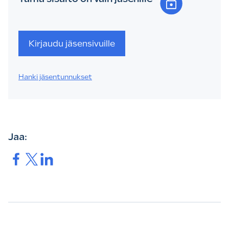
Kirjaudu jäsensivuille
Hanki jäsentunnukset
Jaa:
Jaa.
Jaa.
Jaa.