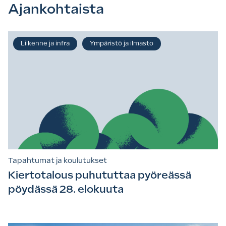
Ajankohtaista
Liikenne ja infra
Ympäristö ja ilmasto
Tapahtumat ja koulutukset
Kiertotalous puhututtaa pyöreässä
pöydässä 28. elokuuta