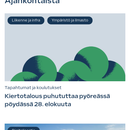
Ajankohtaista
Liikenne ja infra
Ympäristö ja ilmasto
Tapahtumat ja koulutukset
Kiertotalous puhututtaa pyöreässä
pöydässä 28. elokuuta