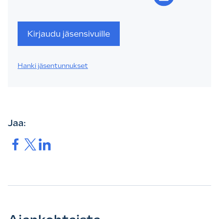
Kirjaudu jäsensivuille
Hanki jäsentunnukset
Jaa:
Jaa.
Jaa.
Jaa.