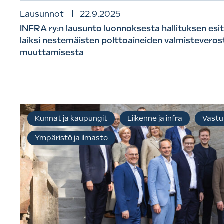
Lausunnot
22.9.2025
INFRA ry:n lausunto luonnoksesta hallituksen esi
laiksi nestemäisten polttoaineiden valmisteverost
muuttamisesta
Kunnat ja kaupungit
Liikenne ja infra
Vastu
Ympäristö ja ilmasto