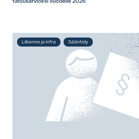
talousarvioksi vuodelle 2026
Liikenne ja infra
Sääntely