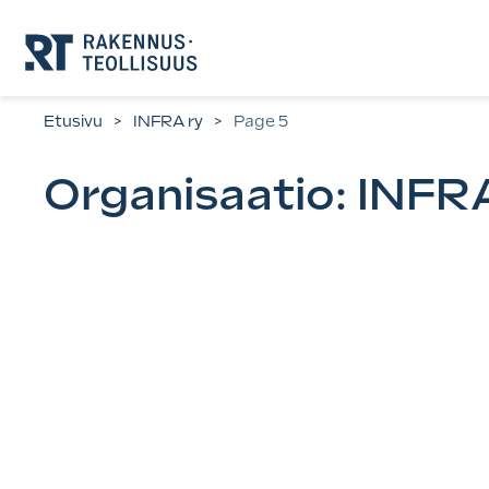
Siirry
suoraan
sisältöön.
Etusivu
>
INFRA ry
>
Page 5
Organisaatio:
INFRA