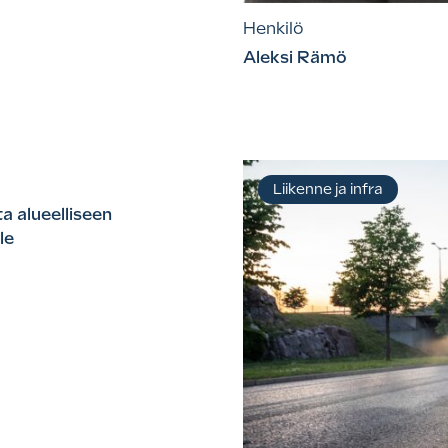
Henkilö
Aleksi Rämö
Liikenne ja infra
a alueelliseen
lle