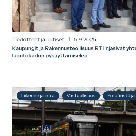
Tiedotteet ja uutiset
5.9.2025
Kaupungit ja Rakennusteollisuus RT linjasivat yht
luontokadon pysäyttämiseksi
Liikenne ja infra
Vastuullisuus
Ympäristö ja