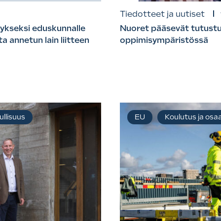
Tiedotteet ja uutiset
tykseksi eduskunnalle
Nuoret pääsevät tutustu
a annetun lain liitteen
oppimisympäristössä
ullisuus
EU
Koulutus ja os