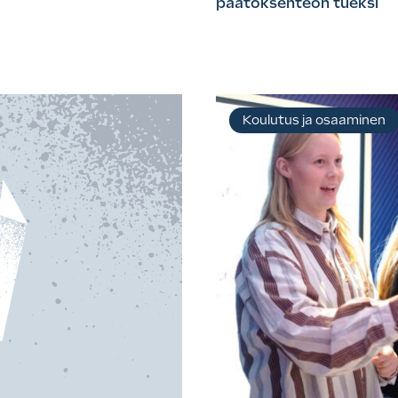
päätöksenteon tueksi
Koulutus ja osaaminen