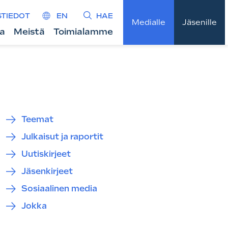
STIEDOT
EN
HAE
Medialle
Jäsenille
ta
Meistä
Toimialamme
Teemat
Julkaisut ja raportit
Uutiskirjeet
Jäsenkirjeet
Sosiaalinen media
Jokka