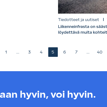
Tiedotteet ja uutiset
Liikenneinfrasta on sääst
löydettävä muita kohtei
1
…
3
4
5
6
7
…
40
an hyvin, voi hyvin.