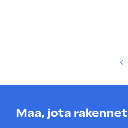
Artikkelien
sivutus
Maa, jota rakenneta