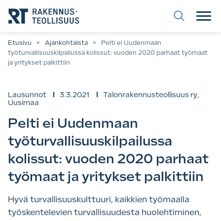
Siirry
suoraan
sisältöön.
Etusivu
>
Ajankohtaista
>
Pelti ei Uudenmaan
työturvallisuuskilpailussa kolissut: vuoden 2020 parhaat työmaat
ja yritykset palkittiin
Lausunnot
3.3.2021
Talonrakennusteollisuus ry
,
Uusimaa
Pelti ei Uudenmaan
työturvallisuuskilpailussa
kolissut: vuoden 2020 parhaat
työmaat ja yritykset palkittiin
Hyvä turvallisuuskulttuuri, kaikkien työmaalla
työskentelevien turvallisuudesta huolehtiminen,