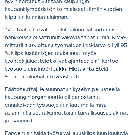
hyvin hoitanut Vantaan kaupungin
kaupunkiympäristön toimiala sai tämän vuoden
kilpailun kunniamaininnan.
”Vantaalta turvallisuuskilpailuun valikoituneissa
hankkeissa ei sattunut vakavia tapaturmia. MVR-
mittarilla arvioituna työmaiden keskiarvo oli yli 95
%. Kilpailusääntöjen mukaisesti myös
työntekijäluettelot olivat ajantasaisia”, kertoo
työsuojeluinsinööri
Jukka Hietavirta
Etelä-
Suomen aluehallintovirastosta.
Päätoteuttajille suunnatun kyselyn perusteella
kaupungin organisaatio oli panostanut
ennakoivaan työsuojeluun laatimalla mm.
asianmukaiset rakennuttajan turvallisuusasiakirjat
ja -säännöt.
Pandemian takia työturvallisuuskilpailuun kuuluvia