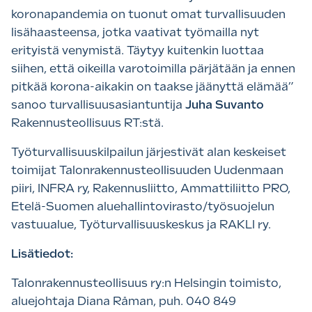
koronapandemia on tuonut omat turvallisuuden
lisähaasteensa, jotka vaativat työmailla nyt
erityistä venymistä. Täytyy kuitenkin luottaa
siihen, että oikeilla varotoimilla pärjätään ja ennen
pitkää korona-aikakin on taakse jäänyttä elämää”
sanoo turvallisuusasiantuntija
Juha Suvanto
Rakennusteollisuus RT:stä.
Työturvallisuuskilpailun järjestivät alan keskeiset
toimijat Talonrakennusteollisuuden Uudenmaan
piiri, INFRA ry, Rakennusliitto, Ammattiliitto PRO,
Etelä-Suomen aluehallintovirasto/työsuojelun
vastuualue, Työturvallisuuskeskus ja RAKLI ry.
Lisätiedot:
Talonrakennusteollisuus ry:n Helsingin toimisto,
aluejohtaja Diana Råman, puh. 040 849