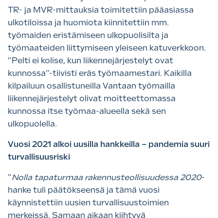
TR- ja MVR-mittauksia toimitettiin pääasiassa
ulkotiloissa ja huomiota kiinnitettiin mm.
työmaiden eristämiseen ulkopuolisilta ja
työmaateiden liittymiseen yleiseen katuverkkoon.
”Pelti ei kolise, kun liikennejärjestelyt ovat
kunnossa”-tiivisti eräs työmaamestari. Kaikilla
kilpailuun osallistuneilla Vantaan työmailla
liikennejärjestelyt olivat moitteettomassa
kunnossa itse työmaa-alueella sekä sen
ulkopuolella.
Vuosi 2021 alkoi uusilla hankkeilla – pandemia suuri
turvallisuusriski
”
Nolla tapaturmaa rakennusteollisuudessa 2020
-
hanke tuli päätökseensä ja tämä vuosi
käynnistettiin uusien turvallisuustoimien
merkeissä. Samaan aikaan kiihtyvä