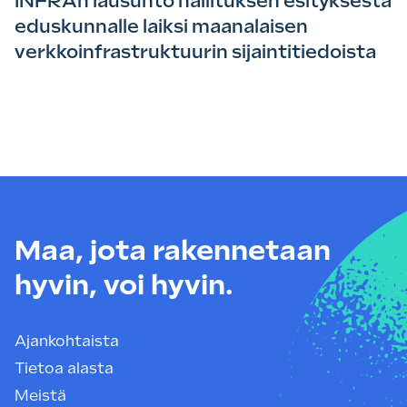
INFRAn lausunto hallituksen esityksestä
eduskunnalle laiksi maanalaisen
verkkoinfrastruktuurin sijaintitiedoista
Maa, jota rakennetaan
hyvin, voi hyvin.
Ajankohtaista
Tietoa alasta
Meistä