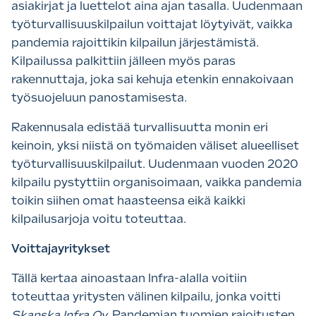
asiakirjat ja luettelot aina ajan tasalla. Uudenmaan
työturvallisuuskilpailun voittajat löytyivät, vaikka
pandemia rajoittikin kilpailun järjestämistä.
Kilpailussa palkittiin jälleen myös paras
rakennuttaja, joka sai kehuja etenkin ennakoivaan
työsuojeluun panostamisesta.
Rakennusala edistää turvallisuutta monin eri
keinoin, yksi niistä on työmaiden väliset alueelliset
työturvallisuuskilpailut. Uudenmaan vuoden 2020
kilpailu pystyttiin organisoimaan, vaikka pandemia
toikin siihen omat haasteensa eikä kaikki
kilpailusarjoja voitu toteuttaa.
Voittajayritykset
Tällä kertaa ainoastaan Infra-alalla voitiin
toteuttaa yritysten välinen kilpailu, jonka voitti
Skanska Infra Oy.
Pandemian tuomien rajoitusten