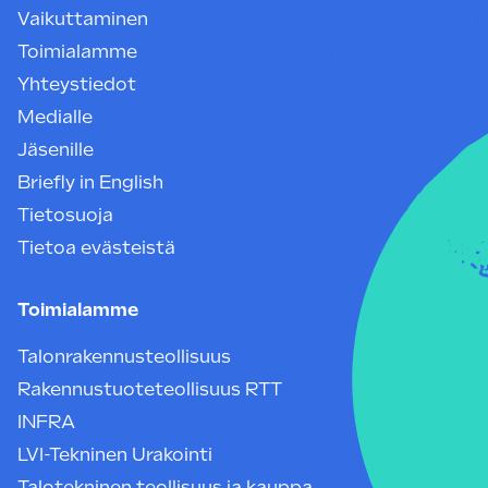
Vaikuttaminen
Toimialamme
Yhteystiedot
Medialle
Jäsenille
Briefly in English
Tietosuoja
Tietoa evästeistä
Toimialamme
Talonrakennusteollisuus
Rakennustuoteteollisuus RTT
INFRA
LVI-Tekninen Urakointi
Talotekninen teollisuus ja kauppa