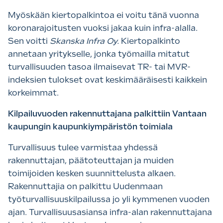
Myöskään kiertopalkintoa ei voitu tänä vuonna
koronarajoitusten vuoksi jakaa kuin infra-alalla.
Sen voitti
Skanska Infra Oy.
Kiertopalkinto
annetaan yritykselle, jonka työmailla mitatut
turvallisuuden tasoa ilmaisevat TR- tai MVR-
indeksien tulokset ovat keskimääräisesti kaikkein
korkeimmat.
Kilpailuvuoden rakennuttajana palkittiin Vantaan
kaupungin kaupunkiympäristön toimiala
Turvallisuus tulee varmistaa yhdessä
rakennuttajan, päätoteuttajan ja muiden
toimijoiden kesken suunnittelusta alkaen.
Rakennuttajia on palkittu Uudenmaan
työturvallisuuskilpailussa jo yli kymmenen vuoden
ajan. Turvallisuusasiansa infra-alan rakennuttajana