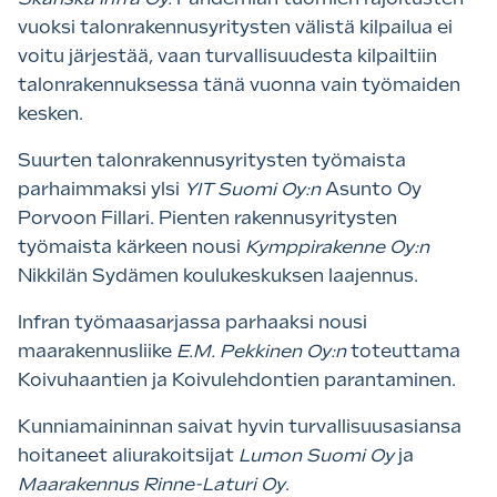
vuoksi talonrakennusyritysten välistä kilpailua ei
voitu järjestää, vaan turvallisuudesta kilpailtiin
talonrakennuksessa tänä vuonna vain työmaiden
kesken.
Suurten talonrakennusyritysten työmaista
parhaimmaksi ylsi
YIT Suomi Oy:n
Asunto Oy
Porvoon Fillari. Pienten rakennusyritysten
työmaista kärkeen nousi
Kymppirakenne Oy:n
Nikkilän Sydämen koulukeskuksen laajennus.
Infran työmaasarjassa parhaaksi nousi
maarakennusliike
E.M. Pekkinen Oy:n
toteuttama
Koivuhaantien ja Koivulehdontien parantaminen.
Kunniamaininnan saivat hyvin turvallisuusasiansa
hoitaneet aliurakoitsijat
Lumon Suomi Oy
ja
Maarakennus Rinne-Laturi Oy
.