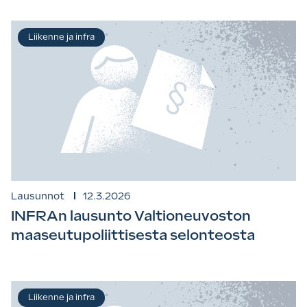
Liikenne ja infra
Lausunnot
12.3.2026
INFRAn lausunto Valtioneuvoston
maaseutupoliittisesta selonteosta
Liikenne ja infra