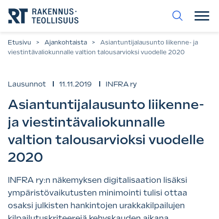
Siirry
suoraan
sisältöön.
Etusivu
>
Ajankohtaista
>
Asiantuntijalausunto liikenne- ja
viestintävaliokunnalle valtion talousarvioksi vuodelle 2020
Lausunnot
11.11.2019
INFRA ry
Asiantuntijalausunto liikenne-
ja viestintävaliokunnalle
valtion talousarvioksi vuodelle
2020
INFRA ry:n näkemyksen digitalisaation lisäksi
ympäristövaikutusten minimointi tulisi ottaa
osaksi julkisten hankintojen urakkakilpailujen
kilpailutuskriteerejä kehyskauden aikana.