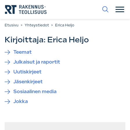
Siirry
suoraan
sisältöön.
Etusivu
>
Yhteystiedot
>
Erica Heljo
Kirjoittaja:
Erica Heljo
Teemat
Julkaisut ja raportit
Uutiskirjeet
Jäsenkirjeet
Sosiaalinen media
Jokka