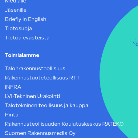
Medialle
Jäsenille
Briefly in English
Tietosuoja
Tietoa evästeistä
Toimialamme
Talonrakennusteollisuus
Rakennustuoteteollisuus RTT
INFRA
LVI-Tekninen Urakointi
Talotekninen teollisuus ja kauppa
Pinta
Rakennusteollisuuden Koulutuskeskus RATEKO
Suomen Rakennusmedia Oy