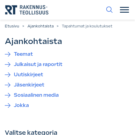
Siirry
suoraan
sisältöön.
Etusivu
>
Ajankohtaista
>
Tapahtumat ja koulutukset
Ajankohtaista
Teemat
Julkaisut ja raportit
Uutiskirjeet
Jäsenkirjeet
Sosiaalinen media
Jokka
Valitse kategoria