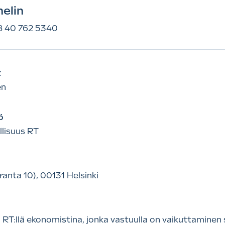
elin
8 40 762 5340
t
en
ö
lisuus RT
ranta 10), 00131 Helsinki
 RT:llä ekonomistina, jonka vastuulla on vaikuttaminen