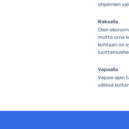
ohjelmien val
Raksalla
Olen ekonomi
mutta oma ko
kohtaan on s
luottamushen
Vapaalla
Vapaa-ajan tä
välissä koitan 