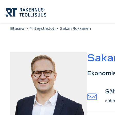
Siirry
suoraan
sisältöön.
Etusivu
>
Yhteystiedot
>
Sakari Rokkanen
Saka
Ekonomis
Sä
saka