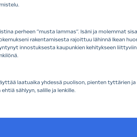
mistelu.
stina perheen ”musta lammas”. Isäni ja molemmat sisaru
kemukseni rakentamisesta rajoittuu lähinnä Ikean huo
yntynyt innostuksesta kaupunkien kehitykseen liittyvi
kilönä.
yttää laatuaika yhdessä puolison, pienten tyttärien ja
ehtiä sählyyn, salille ja lenkille.