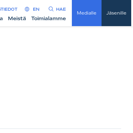
STIEDOT
EN
HAE
Medialle
Jäsenille
ta
Meistä
Toimialamme