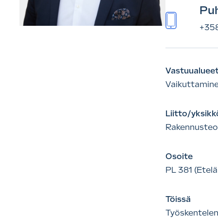
Puh
+35
Vastuualuee
Vaikuttamin
Liitto/yksikk
Rakennusteol
Osoite
PL 381 (Etelä
Töissä
Työskentelen