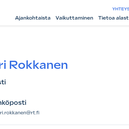
YHTEY
Ajankohtaista
Vaikuttaminen
Tietoa alas
ri Rokkanen
ti
hköposti
ri.rokkanen@rt.fi