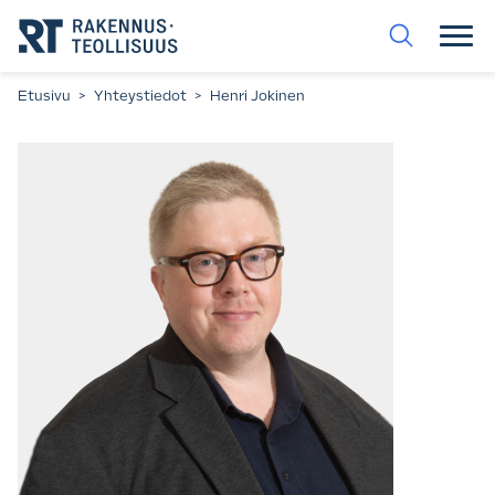
Siirry
suoraan
sisältöön.
Etusivu
>
Yhteystiedot
>
Henri Jokinen