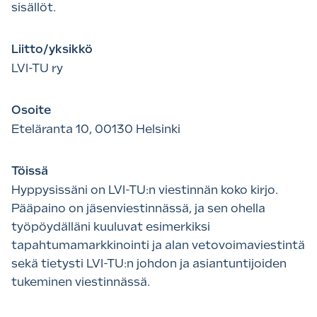
sisällöt.
Liitto/yksikkö
LVI-TU ry
Osoite
Eteläranta 10, 00130 Helsinki
Töissä
Hyppysissäni on LVI-TU:n viestinnän koko kirjo.
Pääpaino on jäsenviestinnässä, ja sen ohella
työpöydälläni kuuluvat esimerkiksi
tapahtumamarkkinointi ja alan vetovoimaviestintä
sekä tietysti LVI-TU:n johdon ja asiantuntijoiden
tukeminen viestinnässä.