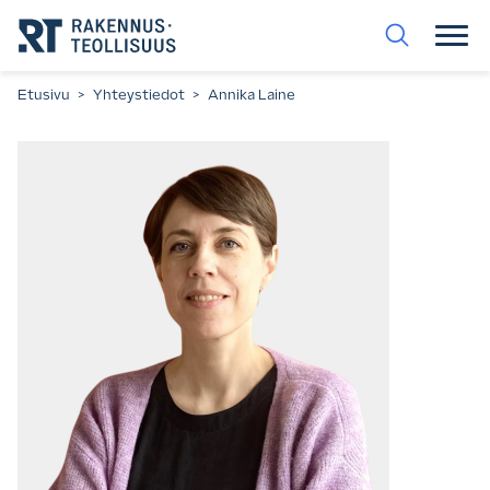
Siirry
suoraan
sisältöön.
Etusivu
>
Yhteystiedot
>
Annika Laine