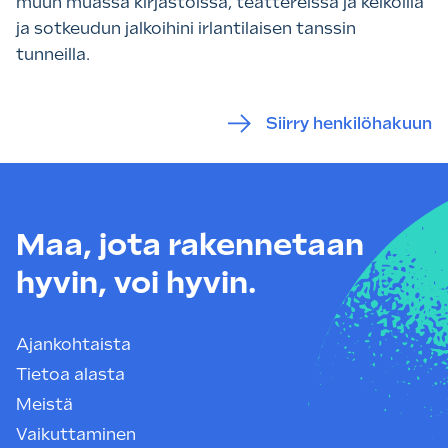
muun muassa kirjastoissa, teattereissa ja keikoilla
ja sotkeudun jalkoihini irlantilaisen tanssin
tunneilla.
Siirry henkilöhakuun
Maa, jota rakennetaan
hyvin, voi hyvin.
Ajankohtaista
Tietoa alasta
Meistä
Vaikuttaminen