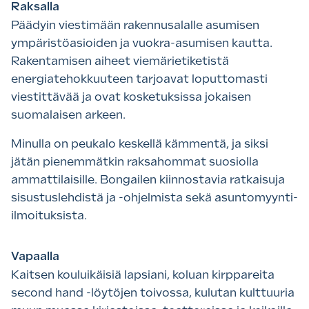
Raksalla
Päädyin viestimään rakennusalalle asumisen
ympäristöasioiden ja vuokra-asumisen kautta.
Rakentamisen aiheet viemärietiketistä
energiatehokkuuteen tarjoavat loputtomasti
viestittävää ja ovat kosketuksissa jokaisen
suomalaisen arkeen.
Minulla on peukalo keskellä kämmentä, ja siksi
jätän pienemmätkin raksahommat suosiolla
ammattilaisille. Bongailen kiinnostavia ratkaisuja
sisustuslehdistä ja -ohjelmista sekä asuntomyynti-
ilmoituksista.
Vapaalla
Kaitsen kouluikäisiä lapsiani, koluan kirppareita
second hand -löytöjen toivossa, kulutan kulttuuria