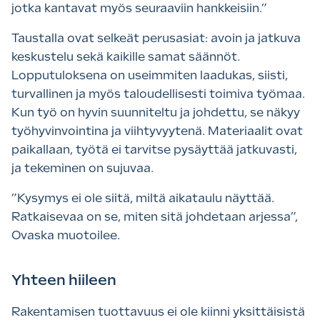
jotka kantavat myös seuraaviin hankkeisiin.”
Taustalla ovat selkeät perusasiat: avoin ja jatkuva
keskustelu sekä kaikille samat säännöt.
Lopputuloksena on useimmiten laadukas, siisti,
turvallinen ja myös taloudellisesti toimiva työmaa.
Kun työ on hyvin suunniteltu ja johdettu, se näkyy
työhyvinvointina ja viihtyvyytenä. Materiaalit ovat
paikallaan, työtä ei tarvitse pysäyttää jatkuvasti,
ja tekeminen on sujuvaa.
”
Kysymys ei ole siitä, miltä aikataulu näyttää.
Ratkaisevaa on se, miten sitä johdetaan arjessa”,
Ovaska muotoilee.
Yhteen hiileen
Rakentamisen tuottavuus ei ole kiinni yksittäisistä