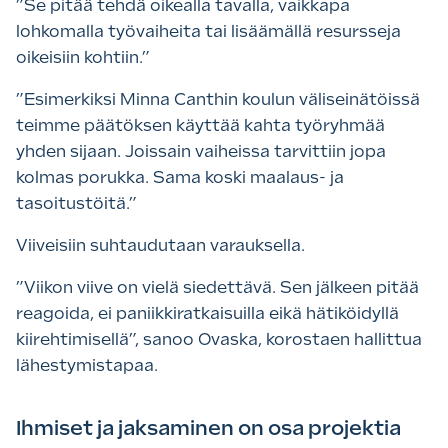
”Se pitää tehdä oikealla tavalla, vaikkapa
lohkomalla työvaiheita tai lisäämällä resursseja
oikeisiin kohtiin.”
”
Esimerkiksi Minna Canthin koulun väliseinätöissä
teimme päätöksen käyttää kahta työryhmää
yhden sijaan. Joissain vaiheissa tarvittiin jopa
kolmas porukka. Sama koski maalaus- ja
tasoitustöitä.”
Viiveisiin suhtaudutaan varauksella.
”
Viikon viive on vielä siedettävä. Sen jälkeen pitää
reagoida, ei paniikkiratkaisuilla eikä hätiköidyllä
kiirehtimisellä”, sanoo Ovaska, korostaen hallittua
lähestymistapaa.
Ihmiset ja jaksaminen on osa projektia