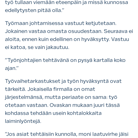
työ tullaan viemään eteenpäin ja missä kunnossa
edellytysten pitää olla.”
Työmaan johtamisessa vastuut ketjutetaan.
Jokainen vastaa omasta osuudestaan. Seuraava ei
aloita, ennen kuin edellinen on hyväksytty. Vastuu
ei katoa, se vain jakautuu.
”
Työnjohtajien tehtävänä on pysyä kartalla koko
ajan.”
Työvaihetarkastukset ja työn hyväksyntä ovat
tärkeitä. Jokaisella firmalla on omat
järjestelmänsä, mutta periaate on sama: työ
otetaan vastaan. Ovaskan mukaan juuri tässä
kohdassa tehdään usein kohtalokkaita
laiminlyöntejä.
”Jos asiat tehtäisiin kunnolla, moni laatuvirhe jäisi