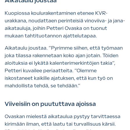
Aikataulu joustaa
Kuopiossa koulurakentaminen etenee KVR-
urakkana, noudattaen perinteisiä vinoviiva- ja jana-
aikatauluja, joihin Petteri Ovaska on tuonut
mukaan tahtituotannon ajattelutapaa.
Aikataulu joustaa. ”Pyrimme siihen, että työmaan
joka tilassa rakennetaan koko ajan jotain. Töiden
aloituksia ei lykätä kalenterimerkintöjen takia”,
Petteri kuvailee periaatteita. ”Olemme
iskostaneet kaikille ajatuksen, että kun työ on
mahdollista tehdä, se tehdään.”
Viiveisiin on puututtava ajoissa
Ovaskan mielestä aikataulua pystyy tarvittaessa
kirimään ilman, että laatu tai turvallisuus kärsii.