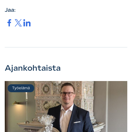
Jaa:
Jaa.
Jaa.
Jaa.
Ajankohtaista
Työelämä