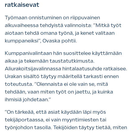
ratkaisevat
Työmaan onnistuminen on riippuvainen
alkuvaiheessa tehdyistä valinnoista: ”Mitkä työt
aiotaan tehdä omana työnä, ja kenet valitaan
kumppaneiksi”, Ovaska pohtii.
Kumppanivalintaan hän suosittelee käyttämään
aikaa ja tekemään taustatutkimusta.
Aliurakoitsijavalinnassa hintalaatusuhde ratkaisee.
Urakan sisältö täytyy määritellä tarkasti ennen
toteutusta. ”Olennaista ei ole vain se, mitä
tehdään, vaan miten työt on jaettu, ja kuinka
ihmisiä johdetaan.”
”
On tärkeää, että asiat käydään läpi myös
tekijäportaassa, ei vain myyntimiesten tai
työnjohdon tasolla. Tekijöiden täytyy tietää, miten