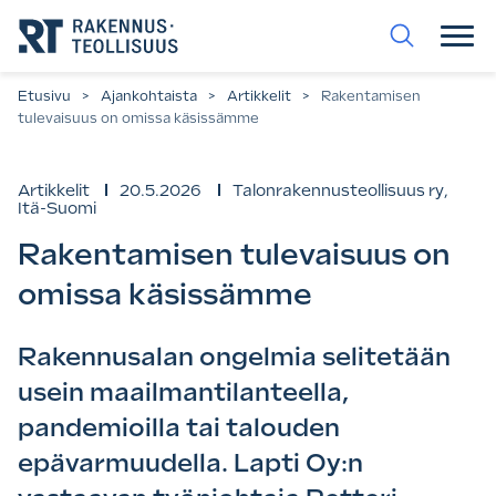
Siirry
suoraan
sisältöön.
Etusivu
>
Ajankohtaista
>
Artikkelit
>
Rakentamisen
tulevaisuus on omissa käsissämme
Artikkelit
20.5.2026
Talonrakennusteollisuus ry
,
Itä-Suomi
Rakentamisen tulevaisuus on
omissa käsissämme
Rakennusalan ongelmia selitetään
usein maailmantilanteella,
pandemioilla tai talouden
epävarmuudella. Lapti Oy:n