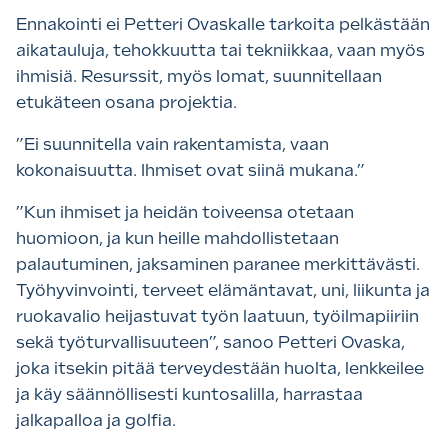
Ennakointi ei Petteri Ovaskalle tarkoita pelkästään
aikatauluja, tehokkuutta tai tekniikkaa, vaan myös
ihmisiä. Resurssit, myös lomat, suunnitellaan
etukäteen osana projektia.
”
Ei suunnitella vain rakentamista, vaan
kokonaisuutta. Ihmiset ovat siinä mukana.”
”
Kun ihmiset ja heidän toiveensa otetaan
huomioon, ja kun heille mahdollistetaan
palautuminen, jaksaminen paranee merkittävästi.
Työhyvinvointi, terveet elämäntavat, uni, liikunta ja
ruokavalio heijastuvat työn laatuun, työilmapiiriin
sekä työturvallisuuteen”, sanoo Petteri Ovaska,
joka itsekin pitää terveydestään huolta, lenkkeilee
ja käy säännöllisesti kuntosalilla, harrastaa
jalkapalloa ja golfia.