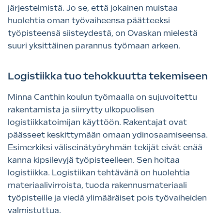
järjestelmistä. Jo se, että jokainen muistaa
huolehtia oman työvaiheensa päätteeksi
työpisteensä siisteydestä, on Ovaskan mielestä
suuri yksittäinen parannus työmaan arkeen.
Logistiikka tuo tehokkuutta tekemiseen
Minna Canthin koulun työmaalla on sujuvoitettu
rakentamista ja siirrytty ulkopuolisen
logistiikkatoimijan käyttöön. Rakentajat ovat
päässeet keskittymään omaan ydinosaamiseensa.
Esimerkiksi väliseinätyöryhmän tekijät eivät enää
kanna kipsilevyjä työpisteelleen. Sen hoitaa
logistiikka. Logistiikan tehtävänä on huolehtia
materiaalivirroista, tuoda rakennusmateriaali
työpisteille ja viedä ylimääräiset pois työvaiheiden
valmistuttua.