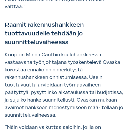
välttää.”
Raamit rakennushankkeen
tuottavuudelle tehdään jo
suunnitteluvaiheessa
Kuopion Minna Canthin kouluhankkeessa
vastaavana työnjohtajana työskentelevä Ovaska
korostaa ennakoinnin merkitystä
rakennushankkeen onnistumisessa. Usein
tuottavuutta arvioidaan työmaavaiheen
päätyttyä: pysyttiinkö aikataulussa tai budjetissa,
ja sujuiko hanke suunnitellusti. Ovaskan mukaan
avaimet hankkeen menestymiseen määritellään jo
suunnitteluvaiheessa.
”
Näin voidaan vaikuttaa asioihin, joilla on