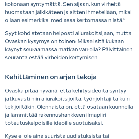
kokonaan syntymättä. Sen sijaan, kun virheitä
huomataan jälkikäteen ja sitten ihmetellään, miksi
ollaan esimerkiksi mediassa kertomassa niistä.”
Syyt kohdistetaan helposti aliurakoitsijaan, mutta
Ovaskan kysymys on toinen: Miksei sitä kukaan
käynyt seuraamassa matkan varrella? Päivittäinen
seuranta estää virheiden kertymisen.
Kehittäminen on arjen tekoja
Ovaska pitää hyvänä, että kehitysideoita syntyy
jatkuvasti niin aliurakoitsijoilta, työnjohtajilta kuin
tekijöiltäkin. Olennaista on, että osataan kuunnella
ja lämmittää rakennushankkeen ilmapiiri
toteutuskelpoisille ideoille suotuisaksi.
Kyse ei ole aina suurista uudistuksista tai