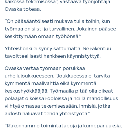
kaikessa tekemisessä”, vastaava työnjohtaja
Ovaska toteaa.
”
On pääsääntöisesti mukava tulla töihin, kun
työmaa on siisti ja turvallinen. Jokainen pääsee
keskittymään omaan työhönsä.”
Yhteishenki ei synny sattumalta. Se rakentuu
tavoitteellisesti hankkeen käynnistyttyä.
Ovaska vertaa työmaan porukkaa
urheilujoukkueeseen. ”Joukkueessa ei tarvita
kymmentä maalivahtia eikä kymmentä
keskushyökkääjää. Työmaalla pitää olla oikeat
pelaajat oikeissa rooleissa ja heillä mahdollisuus
viihtyä omassa tekemisessään. Ihmisiä, jotka
aidosti haluavat tehdä yhteistyötä.”
”
Rakennamme toimintatapoja ja kumppanuuksia,