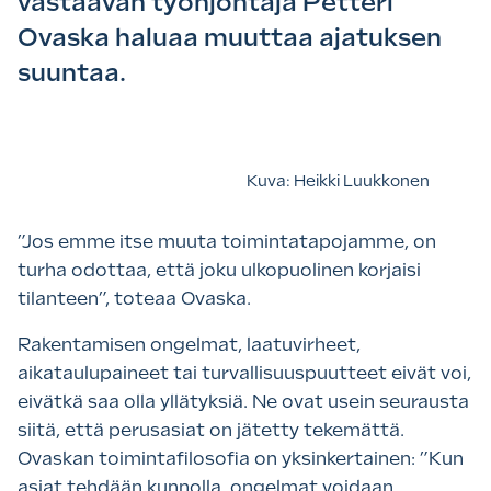
vastaavan työnjohtaja Petteri
Ovaska haluaa muuttaa ajatuksen
suuntaa.
Kuva: Heikki Luukkonen
”Jos emme itse muuta toimintatapojamme, on
turha odottaa, että joku ulkopuolinen korjaisi
tilanteen”, toteaa Ovaska.
Rakentamisen ongelmat, laatuvirheet,
aikataulupaineet tai turvallisuuspuutteet eivät voi,
eivätkä saa olla yllätyksiä. Ne ovat usein seurausta
siitä, että perusasiat on jätetty tekemättä.
Ovaskan toimintafilosofia on yksinkertainen: ”Kun
asiat tehdään kunnolla, ongelmat voidaan