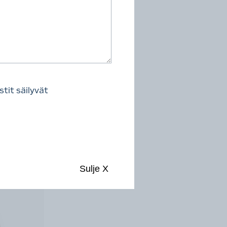
osto,
tit säilyvät
Sulje
X