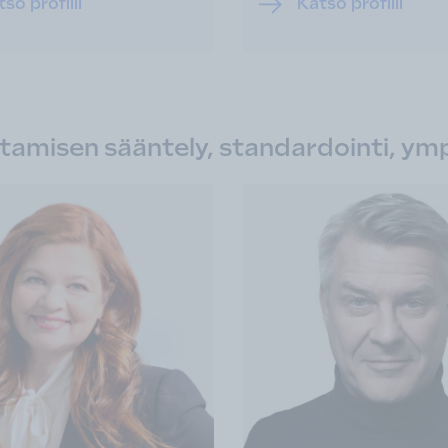
so profiili
Katso profiili
amisen sääntely, standardointi, ymp