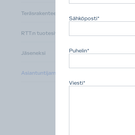
Teräsrakenteet
Sähköposti
*
RTT:n tuotesivustot
Puhelin
*
Jäseneksi
Asiantuntijamme
Viesti
*
Juha 
RTT toi
varatoi
juha.luh
+358 50
Rakennu