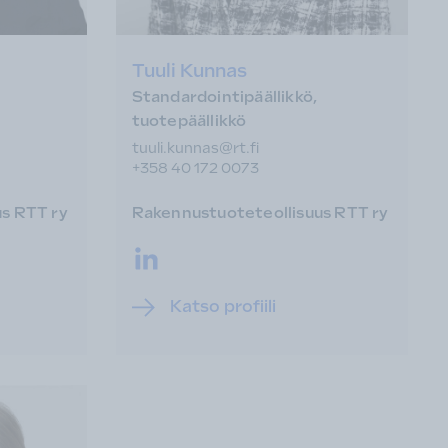
Tuuli Kunnas
Standardointipäällikkö,
tuotepäällikkö
tuuli.kunnas@rt.fi
+358 40 172 0073
s RTT ry
Rakennustuoteteollisuus RTT ry
LinkedIn.
Katso profiili