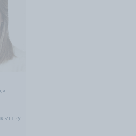
ija
s RTT ry