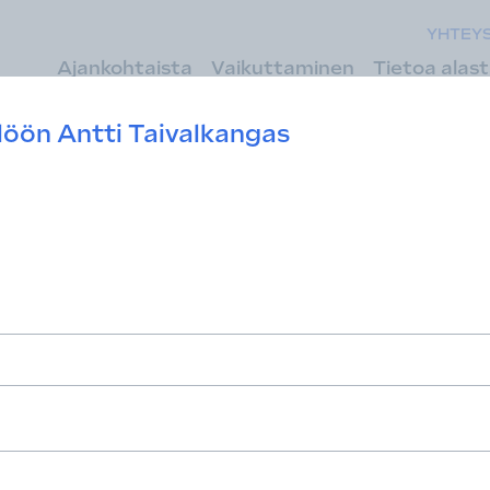
YHTEY
Ajankohtaista
Vaikuttaminen
Tietoa alas
Asiantuntijamme
ilöön
Antti Taivalkangas
antuntijamme
teyttä Rakennustuoteteollisuuden asian
ja johdon tuki