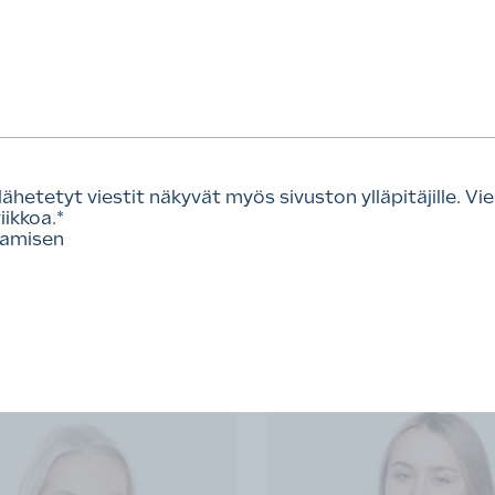
Rakennusmateriaalit-ja
Teräsrakennejaosto
LinkedIn.
so profiili
Katso profiili
etetyt viestit näkyvät myös sivuston ylläpitäjille. Vies
ikkoa.
*
tamisen
a lakiasiat
RTT:n juristit sähköpostista rtt.lakineuvonta@rt.fi