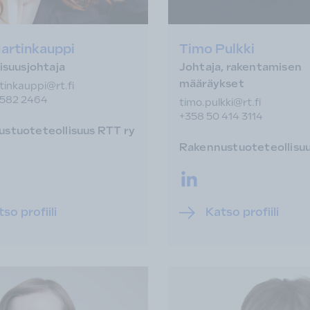
Martinkauppi
Timo Pulkki
lisuusjohtaja
Johtaja, rakentamisen
määräykset
rtinkauppi@rt.fi
 582 2464
timo.pulkki@rt.fi
+358 50 414 3114
stuoteteollisuus RTT ry
Rakennustuoteteollisuu
LinkedIn.
so profiili
Katso profiili