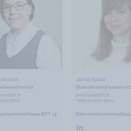
astunen
Jenni Ilpala
diasiantuntija
Standardointiasiantunt
tunen@rt.fi
jenni.ilpala@rt.fi
 475 0379
+358 40 834 1684
stuoteteollisuus RTT ry
Rakennustuoteteollisuu
n.
tter.
LinkedIn.