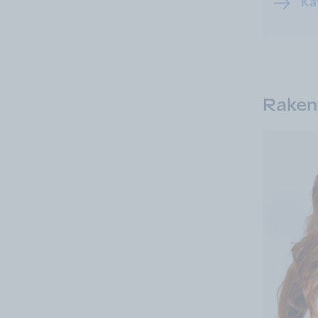
Kat
Rakent