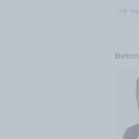
Kat
Betoni