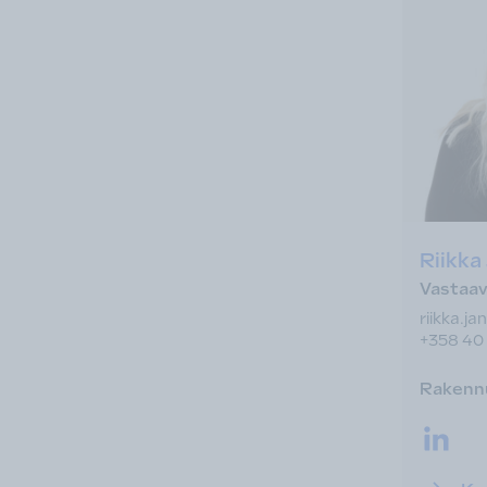
Riikka
Vastaava
riikka.ja
+358 40
Rakennu
LinkedI