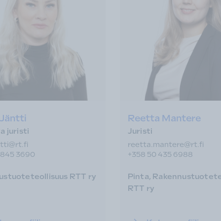
 Jäntti
Reetta Mantere
 juristi
Juristi
ntti@rt.fi
reetta.mantere@rt.fi
 845 3690
+358 50 435 6988
stuoteteollisuus RTT ry
Pinta, Rakennustuotete
RTT ry
n.