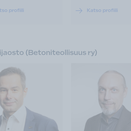
so profiili
Katso profiili
jaosto (Betoniteollisuus ry)