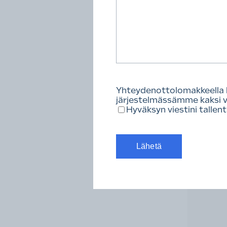
Kat
Yhteydenottolomakkeella läh
järjestelmässämme kaksi vi
Hyväksyn viestini tallen
TES- j
Tavoitat 