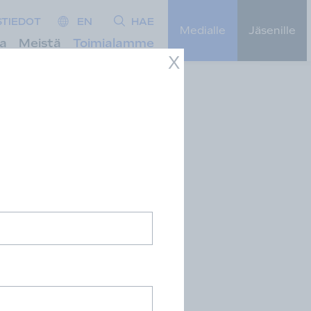
STIEDOT
EN
HAE
Medialle
Jäsenille
ta
Meistä
Toimialamme
X
tuntijoihin.