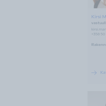
Kirsi 
vastuul
kirsi.ma
+358 50
Rakennu
Kat