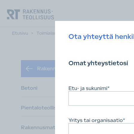
Siirry
suoraan
sisältöön.
Etusivu
>
Toimialamme
>
Rakennustuoteteollisuus
>
Ota yhteyttä henk
Omat yhteystietosi
Asi
Rakennustuoteteollisuus
Betoni
Etu- ja sukunimi
*
Ota yh
Pientaloteollisuus
Johto 
Yritys tai organisaatio
*
Rakennusmateriaalit