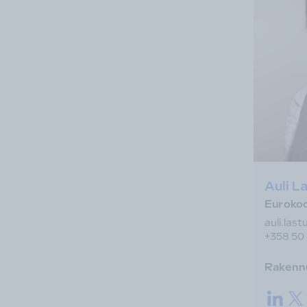
Auli L
Eurokoo
auli.las
+358 50
Rakennu
LinkedI
Twi