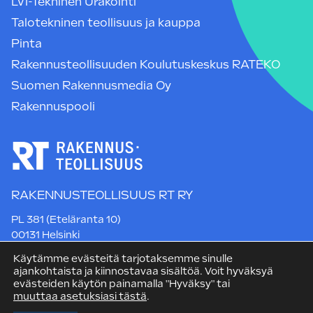
LVI-Tekninen Urakointi
Talotekninen teollisuus ja kauppa
Pinta
Rakennusteollisuuden Koulutuskeskus RATEKO
Suomen Rakennusmedia Oy
Rakennuspooli
RAKENNUSTEOLLISUUS RT RY
PL 381 (Eteläranta 10)
00131 Helsinki
Puh. +358 9 12 991
Käytämme evästeitä tarjotaksemme sinulle
rt@rakennusteollisuus.fi
ajankohtaista ja kiinnostavaa sisältöä. Voit hyväksyä
evästeiden käytön painamalla "Hyväksy" tai
muuttaa asetuksiasi tästä
.